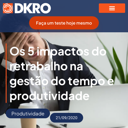
Faça um teste hoje mesmo
Os 5 impactos do
retrabalho na
gestão do tempo e
produtividade
Produtividade
21/09/2020