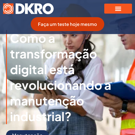
Faça um teste hoje mesmo
Como a
transformação
digital está
revolucionando a
manutenção
industrial?