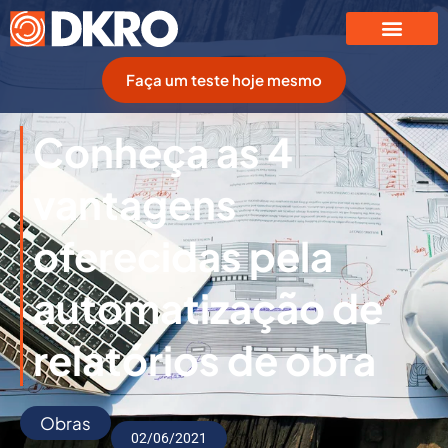
Faça um teste hoje mesmo
Conheça as 4
vantagens
oferecidas pela
automatização de
relatórios de obra
Obras
02/06/2021