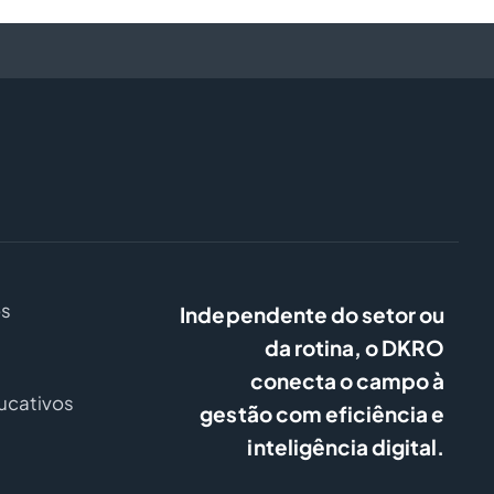
s
Independente do setor ou
da rotina, o DKRO
conecta o campo à
ucativos
gestão com eficiência e
inteligência digital.