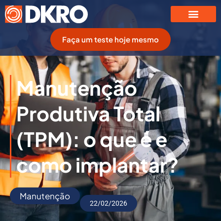
Faça um teste hoje mesmo
Manutenção
Produtiva Total
(TPM): o que é e
como implantar?
Manutenção
22/02/2026