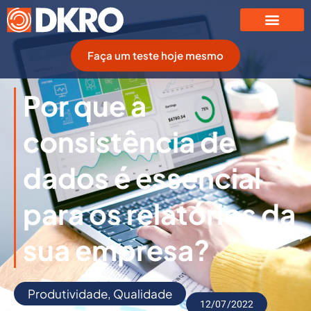
Faça um teste hoje mesmo
Por que a
consistência de
dados é essencial
para os relatórios da
sua empresa?
Produtividade
,
Qualidade
12/07/2022