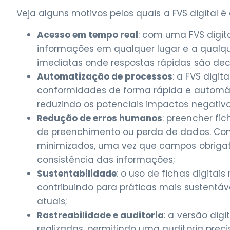
Veja alguns motivos pelos quais a FVS digital é
Acesso em tempo real
: com uma FVS digita
informações em qualquer lugar e a qualq
imediatas onde respostas rápidas são deci
Automatização de processos
: a FVS digit
conformidades de forma rápida e automáti
reduzindo os potenciais impactos negativo
Redução de erros humanos
: preencher f
de preenchimento ou perda de dados. Com
minimizados, uma vez que campos obrigat
consistência das informações;
Sustentabilidade
: o uso de fichas digitai
contribuindo para práticas mais sustentáv
atuais;
Rastreabilidade e auditoria
: a versão digi
realizadas, permitindo uma auditoria prec