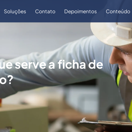
Soluções
Contato
Depoimentos
Conteúdo
ue serve a ficha de
ço?