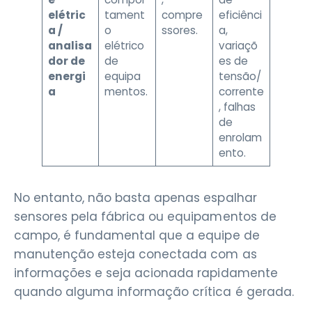
elétric
tament
compre
eficiênci
a /
o
ssores.
a,
analisa
elétrico
variaçõ
dor de
de
es de
energi
equipa
tensão/
a
mentos.
corrente
, falhas
de
enrolam
ento.
No entanto, não basta apenas espalhar
sensores pela fábrica ou equipamentos de
campo, é fundamental que a equipe de
manutenção esteja conectada com as
informações e seja acionada rapidamente
quando alguma informação crítica é gerada.