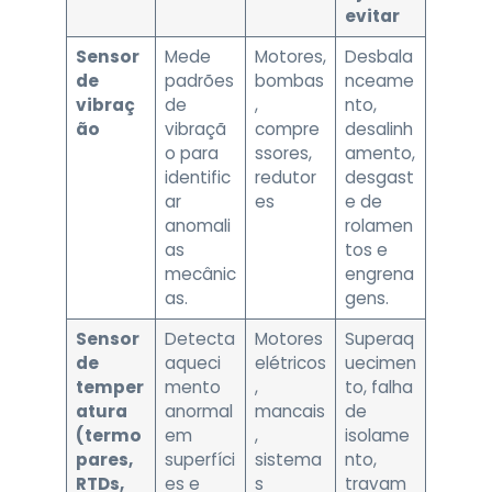
evitar
Sensor
Mede
Motores,
Desbala
de
padrões
bombas
nceame
vibraç
de
,
nto,
ão
vibraçã
compre
desalinh
o para
ssores,
amento,
identific
redutor
desgast
ar
es
e de
anomali
rolamen
as
tos e
mecânic
engrena
as.
gens.
Sensor
Detecta
Motores
Superaq
de
aqueci
elétricos
uecimen
temper
mento
,
to, falha
atura
anormal
mancais
de
(termo
em
,
isolame
pares,
superfíci
sistema
nto,
RTDs,
es e
s
travam