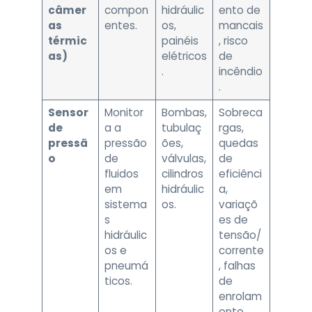
câmer
compon
hidráulic
ento de
as
entes.
os,
mancais
térmic
painéis
, risco
as)
elétricos
de
.
incêndio
.
Sensor
Monitor
Bombas,
Sobreca
de
a a
tubulaç
rgas,
pressã
pressão
ões,
quedas
o
de
válvulas,
de
fluidos
cilindros
eficiênci
em
hidráulic
a,
sistema
os.
variaçõ
s
es de
hidráulic
tensão/
os e
corrente
pneumá
, falhas
ticos.
de
enrolam
ento.