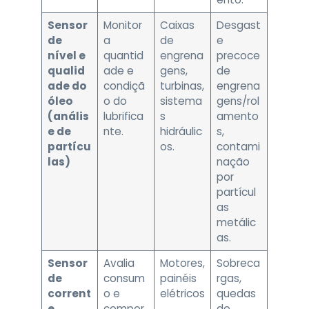
Sensor
Monitor
Caixas
Desgast
de
a
de
e
nível e
quantid
engrena
precoce
qualid
ade e
gens,
de
ade do
condiçã
turbinas,
engrena
óleo
o do
sistema
gens/rol
(anális
lubrifica
s
amento
e de
nte.
hidráulic
s,
partícu
os.
contami
las)
nação
por
partícul
as
metálic
as.
Sensor
Avalia
Motores,
Sobreca
de
consum
painéis
rgas,
corrent
o e
elétricos
quedas
e
compor
,
de